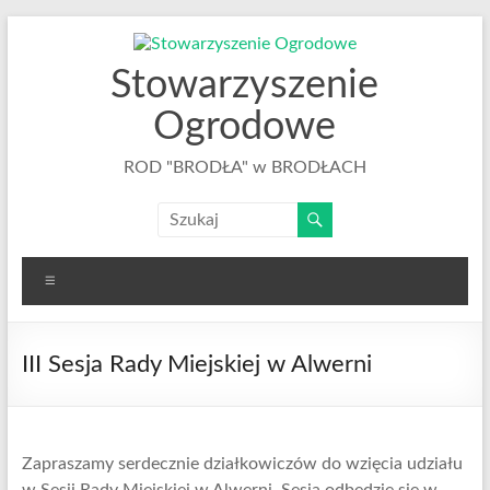
Skip
to
content
Stowarzyszenie
Ogrodowe
ROD "BRODŁA" w BRODŁACH
Menu
III Sesja Rady Miejskiej w Alwerni
Zapraszamy serdecznie działkowiczów do wzięcia udziału