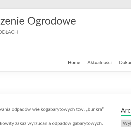
szenie Ogrodowe
RODŁACH
Home
Aktualności
Doku
dowania odpadów wielkogabarytowych tzw. „bunkra”
Arc
Arch
ałkowity zakaz wyrzucania odpadów gabarytowych.