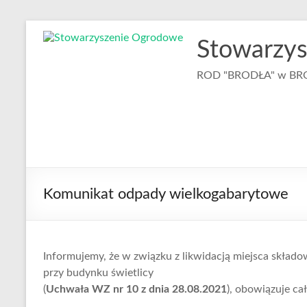
Skip
to
Stowarzy
content
ROD "BRODŁA" w B
Komunikat odpady wielkogabarytowe
Informujemy, że w związku z likwidacją miejsca skła
przy budynku świetlicy
(
Uchwała WZ nr 10 z dnia 28.08.2021
), obowiązuje c