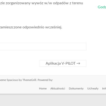
zie zorganizowany wywóz w/w odpadów z terenu
Godz
 zamieszczone odpowiednio wcześniej.
Aplikacja V-PILOT
→
 Theme
Spacious
by ThemeGrill. Powered by:
Home
Aktualności
Dokumenty
Uchwały
In