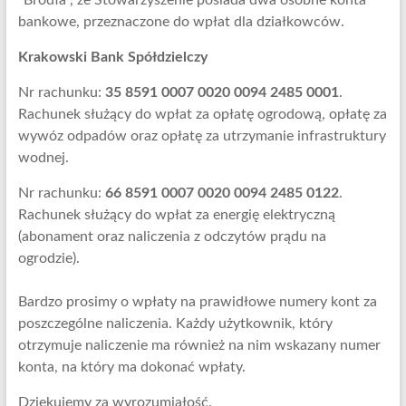
“Brodła”, że Stowarzyszenie posiada dwa osobne konta
bankowe, przeznaczone do wpłat dla działkowców.
Krakowski Bank Spółdzielczy
Nr rachunku:
35 8591 0007 0020 0094 2485 0001
.
Rachunek służący do wpłat za opłatę ogrodową, opłatę za
wywóz odpadów oraz opłatę za utrzymanie infrastruktury
wodnej.
Nr rachunku:
66 8591 0007 0020 0094 2485 0122
.
Rachunek służący do wpłat za energię elektryczną
(abonament oraz naliczenia z odczytów prądu na
ogrodzie).
Bardzo prosimy o wpłaty na prawidłowe numery kont za
poszczególne naliczenia. Każdy użytkownik, który
otrzymuje naliczenie ma również na nim wskazany numer
konta, na który ma dokonać wpłaty.
Dziękujemy za wyrozumiałość.