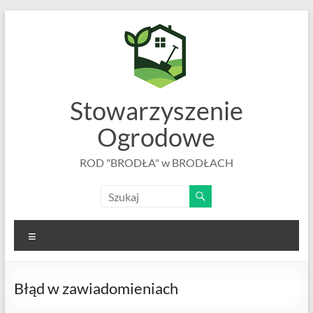
Skip
to
content
Stowarzyszenie
Ogrodowe
ROD "BRODŁA" w BRODŁACH
Menu
Błąd w zawiadomieniach