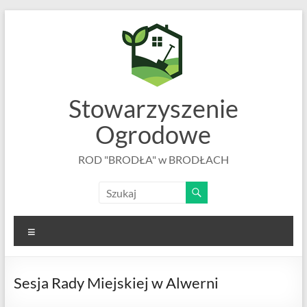
Skip
to
content
Stowarzyszenie
Ogrodowe
ROD "BRODŁA" w BRODŁACH
Menu
Sesja Rady Miejskiej w Alwerni